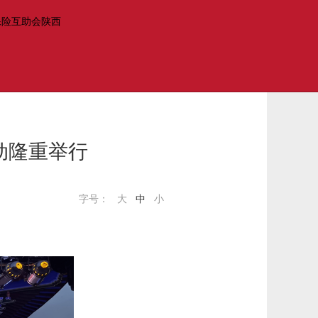
动隆重举行
字号：
大
中
小