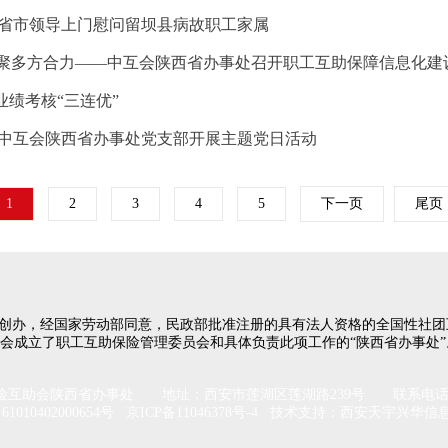
—省市领导上门慰问留坝县病故职工家属
凝聚多方合力——中互会陕西省办事处召开职工互助保障信息化建
绩考核“三连优”
—中互会陕西省办事处党支部开展主题党日活动
1
2
3
4
5
下一页
尾页
工会创办，经国家劳动部同意，民政部批准注册的具有法人资格的全国性社
工会成立了职工互助保险管理委员会和具体负责此项工作的“陕西省办事处”
助会陕西省办事处 地址：西安市莲湖区莲湖路239号 联系电话：029-
1010402000654号
京ICP备11046378号-4
技术支持：西安天宇兴华信